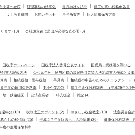
次決算の徹底
経理事務の効率化
毎月御社を訪問
精度の高い税務申告書
よくある質問
お問い合わせ
事務所案内
個人情報保護方針
す (10)
会社設立後に届出が必要な官公署 (6)
国税庁ホームページ
国税庁法人番号公表サイト
国税局・税務署を調べる
納付書の記載方法
令和元年分 給与所得の源泉徴収票等の法定調書の作成と提出
算表
相続税額・贈与税額 早見表
相続税の申告のためのチェックシート（
２９年度の雇用保険料率
中小企業税制
厚生年金保険料額表 （平成29年9月
地下鉄路線図
経済産業省 一時支援金
雑記 (4)
過年分 (10)
税制改正のポイント (2)
やさしい税金教室 (10)
法定調書合計表
らしの税情報 (25)
平成２７年度版暮らしの税情報 (26)
健康保険料額表（協
年度の雇用保険料率