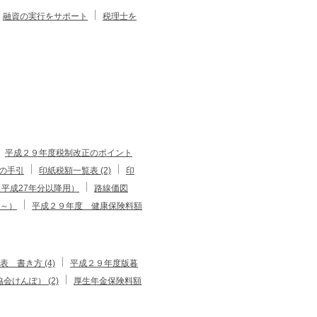
融資の実行をサポート
税理士を
平成２９年度税制改正のポイント
の手引
印紙税額一覧表 (2)
印
平成27年分以降用）
路線価図
分～）
平成２９年度 健康保険料額
 書き方 (4)
平成２９年度版暮
会けんぽ） (2)
厚生年金保険料額