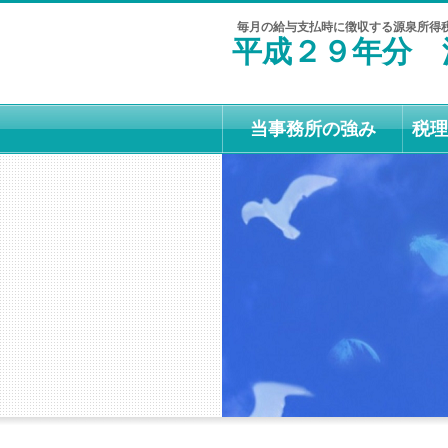
毎月の給与支払時に徴収する源泉所得
平成２９年分 
当事務所の強み
税理