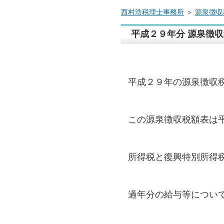
西村浩税理士事務所
＞
源泉徴収
平成２９年分 源泉徴
平成２９年の源泉徴収
この源泉徴収税額表は
所得税と復興特別所得
過年分の給与等につい