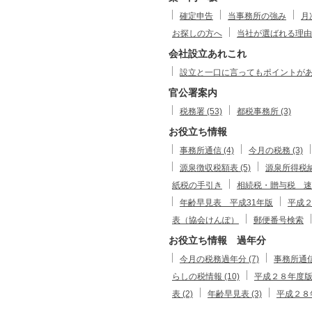
確定申告
当事務所の強み
月
お探しの方へ
当社が選ばれる理由
会社設立あれこれ
設立と一口に言ってもポイントがありま
官公署案内
税務署 (53)
都税事務所 (3)
お役立ち情報
事務所通信 (4)
今月の税務 (3)
源泉徴収税額表 (5)
源泉所得税
紙税の手引き
相続税・贈与税 速
年齢早見表 平成31年版
平成
表（協会けんぽ）
郵便番号検索
お役立ち情報 過年分
今月の税務過年分 (7)
事務所通信
らしの税情報 (10)
平成２８年度版暮
表 (2)
年齢早見表 (3)
平成２８