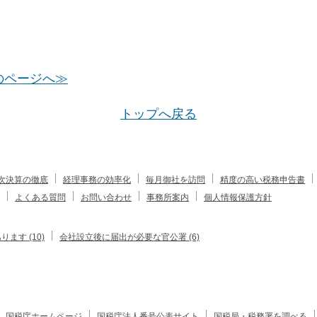
のページへ≫
トップへ戻る
次決算の徹底
経理事務の効率化
毎月御社を訪問
精度の高い税務申告書
よくある質問
お問い合わせ
事務所案内
個人情報保護方針
す (10)
会社設立後に届出が必要な官公署 (6)
国税庁ホームページ
国税庁法人番号公表サイト
国税局・税務署を調べる