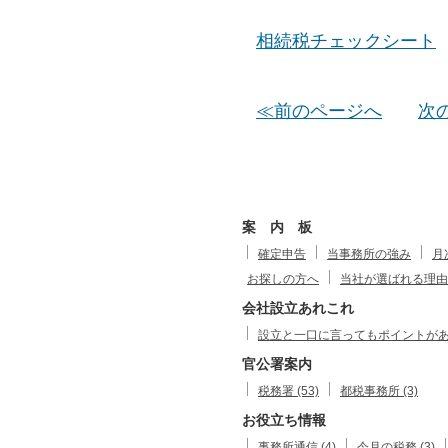
相続税チェックシート
≪前のページへ
次
案 内 板
確定申告
当事務所の強み
月
お探しの方へ
当社が選ばれる理由
会社設立あれこれ
設立と一口に言ってもポイントがありま
官公署案内
税務署 (53)
都税事務所 (3)
お役立ち情報
事務所通信 (4)
今月の税務 (3)