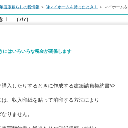
年度版暮らしの税情報
＞
⑭マイホームを持ったときⅠ
＞ マイホームを
Ⅰ （7/7）
きにはいろいろな税金が関係します
り購入したりするときに作成する建築請負契約書や
には、収入印紙を貼って消印する方法により
ばなりません。