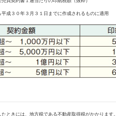
産売買契約書１通当たりの印紙税額（抜粋）
ら平成３０年３月３１日までに作成されるものに適用
したときには、地方税である不動産取得税がかかります