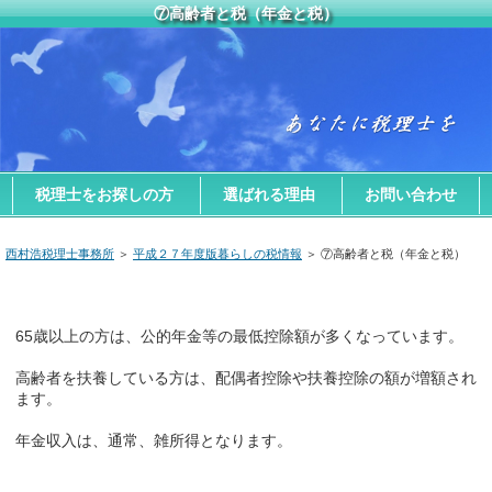
⑦高齢者と税（年金と税）
税理士をお探しの方
選ばれる理由
お問い合わせ
西村浩税理士事務所
＞
平成２７年度版暮らしの税情報
＞ ⑦高齢者と税（年金と税）
65歳以上の方は、公的年金等の最低控除額が多くなっています。
高齢者を扶養している方は、配偶者控除や扶養控除の額が増額され
ます。
年金収入は、通常、雑所得となります。