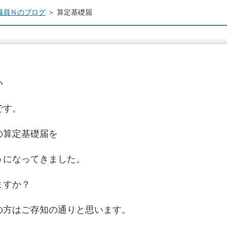
職員Ｎのブログ
＞ 算定基礎届
い
です。
の算定基礎届を
うになってきました。
ますか？
の方はご存知の通りと思います。