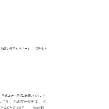
融資の実行をサポート
税理士を
平成２９年度税制改正のポイント
の手引
印紙税額一覧表 (2)
印
平成27年分以降用）
路線価図