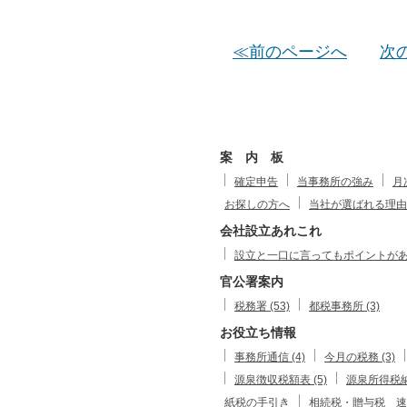
≪前のページへ
次
案 内 板
確定申告
当事務所の強み
月
お探しの方へ
当社が選ばれる理由
会社設立あれこれ
設立と一口に言ってもポイントがありま
官公署案内
税務署 (53)
都税事務所 (3)
お役立ち情報
事務所通信 (4)
今月の税務 (3)
源泉徴収税額表 (5)
源泉所得税
紙税の手引き
相続税・贈与税 速