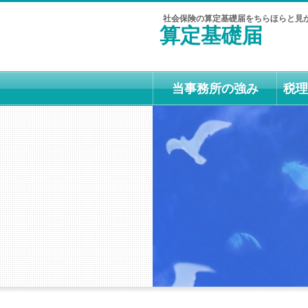
社会保険の算定基礎届をちらほらと見
算定基礎届
当事務所の強み
税理