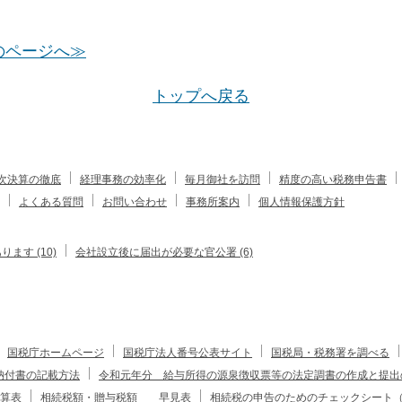
のページへ≫
トップへ戻る
次決算の徹底
経理事務の効率化
毎月御社を訪問
精度の高い税務申告書
よくある質問
お問い合わせ
事務所案内
個人情報保護方針
す (10)
会社設立後に届出が必要な官公署 (6)
国税庁ホームページ
国税庁法人番号公表サイト
国税局・税務署を調べる
納付書の記載方法
令和元年分 給与所得の源泉徴収票等の法定調書の作成と提出
算表
相続税額・贈与税額 早見表
相続税の申告のためのチェックシート（