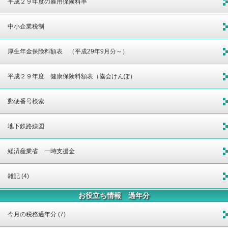
平成２９年度の雇用保険料率
中小企業税制
厚生年金保険料額表 （平成29年9月分～）
平成２９年度 健康保険料額表（協会けんぽ）
郵便番号検索
地下鉄路線図
経済産業省 一時支援金
雑記 (4)
お役立ち情報 過年分
今月の税務過年分 (7)