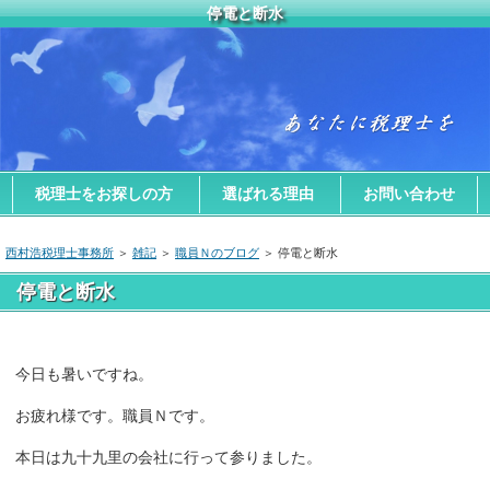
停電と断水
税理士をお探しの方
選ばれる理由
お問い合わせ
西村浩税理士事務所
＞
雑記
＞
職員Ｎのブログ
＞ 停電と断水
停電と断水
今日も暑いですね。
お疲れ様です。職員Ｎです。
本日は九十九里の会社に行って参りました。