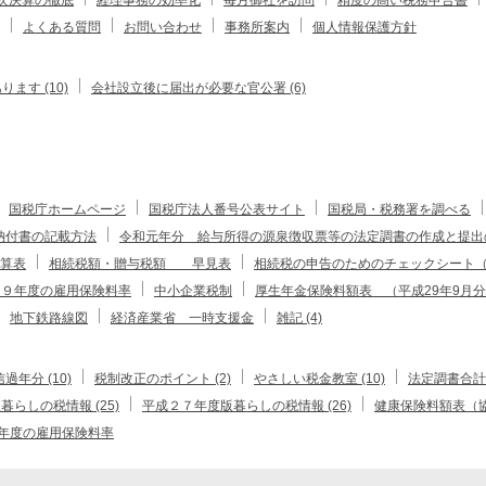
よくある質問
お問い合わせ
事務所案内
個人情報保護方針
す (10)
会社設立後に届出が必要な官公署 (6)
国税庁ホームページ
国税庁法人番号公表サイト
国税局・税務署を調べる
納付書の記載方法
令和元年分 給与所得の源泉徴収票等の法定調書の作成と提出
算表
相続税額・贈与税額 早見表
相続税の申告のためのチェックシート（
２９年度の雇用保険料率
中小企業税制
厚生年金保険料額表 （平成29年9月
地下鉄路線図
経済産業省 一時支援金
雑記 (4)
過年分 (10)
税制改正のポイント (2)
やさしい税金教室 (10)
法定調書合計表
らしの税情報 (25)
平成２７年度版暮らしの税情報 (26)
健康保険料額表（協
年度の雇用保険料率