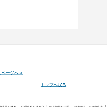
のページへ≫
トップへ戻る
次決算の徹底
経理事務の効率化
毎月御社を訪問
精度の高い税務申告書