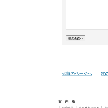
≪前のページへ
次
案 内 板
確定申告
当事務所の強み
月