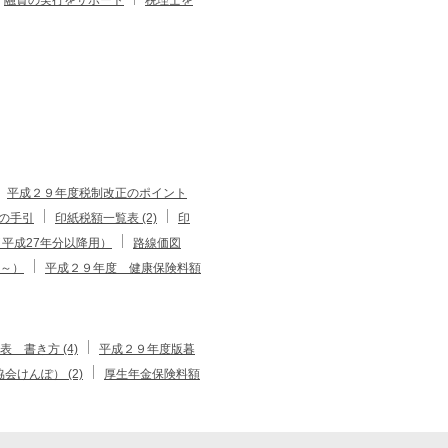
平成２９年度税制改正のポイント
の手引
印紙税額一覧表 (2)
印
平成27年分以降用）
路線価図
分～）
平成２９年度 健康保険料額
 書き方 (4)
平成２９年度版暮
会けんぽ） (2)
厚生年金保険料額