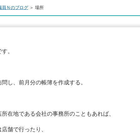
職員Ｎのブログ
＞ 場所
です。
。
訪問し、前月分の帳簿を作成する。
店所在地である会社の事務所のこともあれば、
は店舗で行ったり、