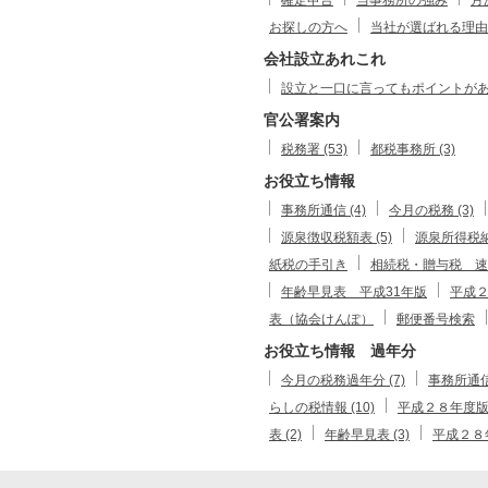
お探しの方へ
当社が選ばれる理由
会社設立あれこれ
設立と一口に言ってもポイントがありま
官公署案内
税務署 (53)
都税事務所 (3)
お役立ち情報
事務所通信 (4)
今月の税務 (3)
源泉徴収税額表 (5)
源泉所得税
紙税の手引き
相続税・贈与税 速
年齢早見表 平成31年版
平成
表（協会けんぽ）
郵便番号検索
お役立ち情報 過年分
今月の税務過年分 (7)
事務所通信
らしの税情報 (10)
平成２８年度版暮
表 (2)
年齢早見表 (3)
平成２８