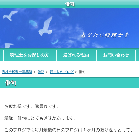
俳句
税理士をお探しの方
選ばれる理由
お問い合わせ
西村浩税理士事務所
＞
雑記
＞
職員Ｎのブログ
＞ 俳句
俳句
お疲れ様です。職員Ｎです。
最近、俳句にとても興味があります。
このブログでも毎月最後の日のブログは１ヶ月の振り返りとして、