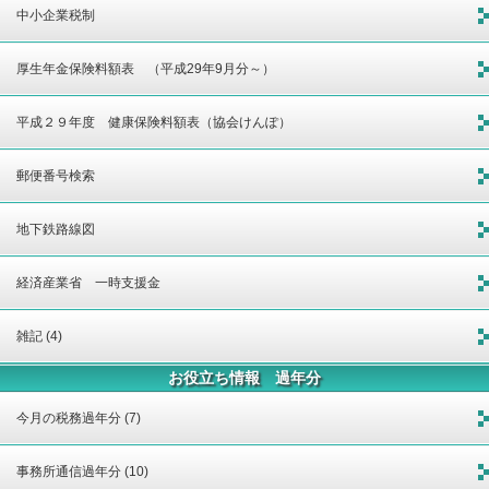
中小企業税制
厚生年金保険料額表 （平成29年9月分～）
平成２９年度 健康保険料額表（協会けんぽ）
郵便番号検索
地下鉄路線図
経済産業省 一時支援金
雑記 (4)
お役立ち情報 過年分
今月の税務過年分 (7)
事務所通信過年分 (10)