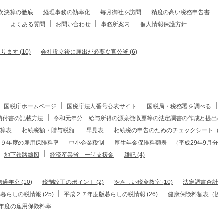
次決算の徹底
経理事務の効率化
毎月御社を訪問
精度の高い税務申告書
よくある質問
お問い合わせ
事務所案内
個人情報保護方針
す (10)
会社設立後に届出が必要な官公署 (6)
国税庁ホームページ
国税庁法人番号公表サイト
国税局・税務署を調べる
納付書の記載方法
令和元年分 給与所得の源泉徴収票等の法定調書の作成と提出
算表
相続税額・贈与税額 早見表
相続税の申告のためのチェックシート（
２９年度の雇用保険料率
中小企業税制
厚生年金保険料額表 （平成29年9月
地下鉄路線図
経済産業省 一時支援金
雑記 (4)
過年分 (10)
税制改正のポイント (2)
やさしい税金教室 (10)
法定調書合計表
らしの税情報 (25)
平成２７年度版暮らしの税情報 (26)
健康保険料額表（協
年度の雇用保険料率