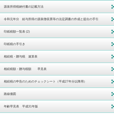
源泉所得税納付書の記載方法
令和元年分 給与所得の源泉徴収票等の法定調書の作成と提出の手引
印紙税額一覧表 (2)
印紙税の手引き
相続税・贈与税 速算表
相続税額・贈与税額 早見表
相続税の申告のためのチェックシート（平成27年分以降用）
路線価図
年齢早見表 平成31年版