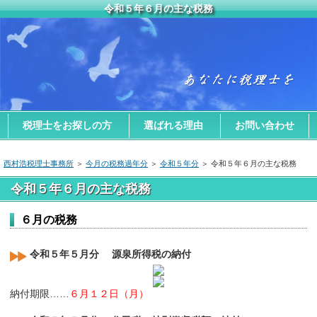
令和５年６月の主な税務
税理士をお探しの方
選ばれる理由
お問い合わせ
西村浩税理士事務所
＞
今月の税務過年分
＞
令和５年分
＞ 令和５年６月の主な税務
令和５年６月の主な税務
６月の税務
令和５年５月分 源泉所得税の納付
納付期限……
６月１２日（月）