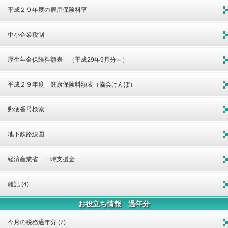
平成２９年度の雇用保険料率
中小企業税制
厚生年金保険料額表 （平成29年9月分～）
平成２９年度 健康保険料額表（協会けんぽ）
郵便番号検索
地下鉄路線図
経済産業省 一時支援金
雑記 (4)
お役立ち情報 過年分
今月の税務過年分 (7)