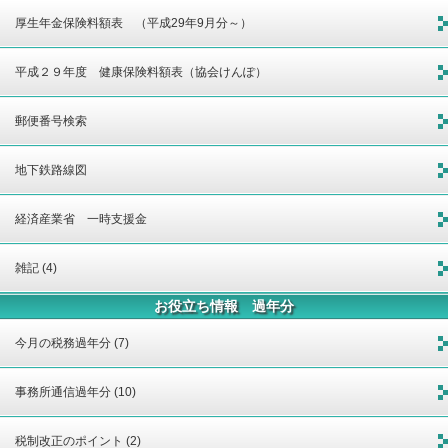
厚生年金保険料額表 （平成29年9月分～）
平成２９年度 健康保険料額表（協会けんぽ）
郵便番号検索
地下鉄路線図
経済産業省 一時支援金
雑記 (4)
お役立ち情報 過年分
今月の税務過年分 (7)
事務所通信過年分 (10)
税制改正のポイント (2)