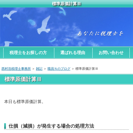
標準原価計算Ⅲ
税理士をお探しの方
選ばれる理由
お問い合わせ
西村浩税理士事務所
＞
雑記
＞
職員Ｎのブログ
＞ 標準原価計算Ⅲ
標準原価計算Ⅲ
本日も標準原価計算。
仕損（減損）が発生する場合の処理方法