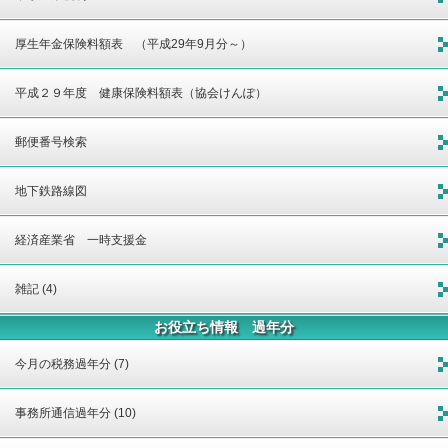
厚生年金保険料額表 （平成29年9月分～）
平成２９年度 健康保険料額表（協会けんぽ）
郵便番号検索
地下鉄路線図
経済産業省 一時支援金
雑記 (4)
お役立ち情報 過年分
今月の税務過年分 (7)
事務所通信過年分 (10)