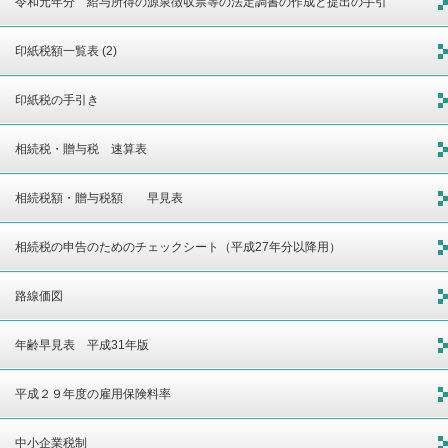
令和元年分 給与所得の源泉徴収票等の法定調書の作成と提出の手引
印紙税額一覧表 (2)
印紙税の手引き
相続税・贈与税 速算表
相続税額・贈与税額 早見表
相続税の申告のためのチェックシート（平成27年分以降用）
路線価図
年齢早見表 平成31年版
平成２９年度の雇用保険料率
中小企業税制