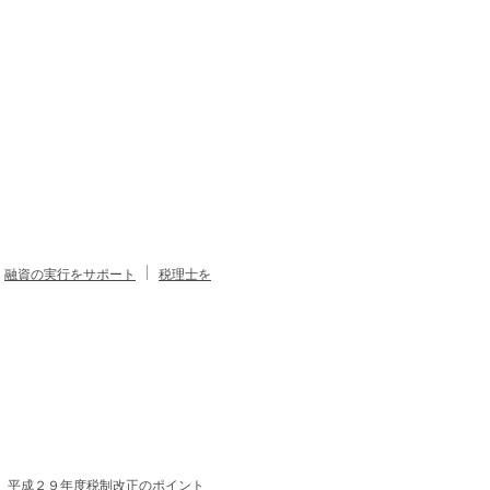
融資の実行をサポート
税理士を
平成２９年度税制改正のポイント