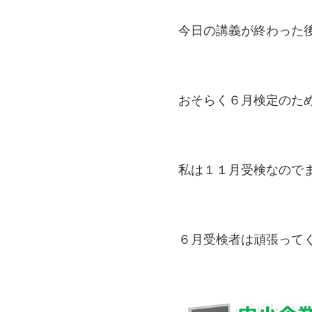
今日の講義が終わった
おそらく６月検定のた
私は１１月受検なので
６月受検者は頑張って