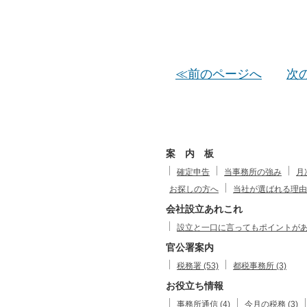
≪前のページへ
次
案 内 板
確定申告
当事務所の強み
月
お探しの方へ
当社が選ばれる理由
会社設立あれこれ
設立と一口に言ってもポイントがありま
官公署案内
税務署 (53)
都税事務所 (3)
お役立ち情報
事務所通信 (4)
今月の税務 (3)