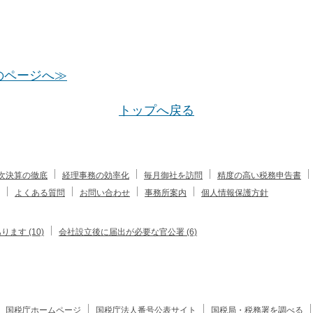
のページへ≫
トップへ戻る
次決算の徹底
経理事務の効率化
毎月御社を訪問
精度の高い税務申告書
よくある質問
お問い合わせ
事務所案内
個人情報保護方針
す (10)
会社設立後に届出が必要な官公署 (6)
国税庁ホームページ
国税庁法人番号公表サイト
国税局・税務署を調べる